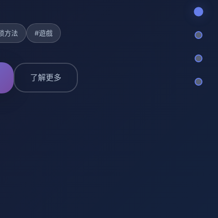
锁方法
#遊戲
了解更多