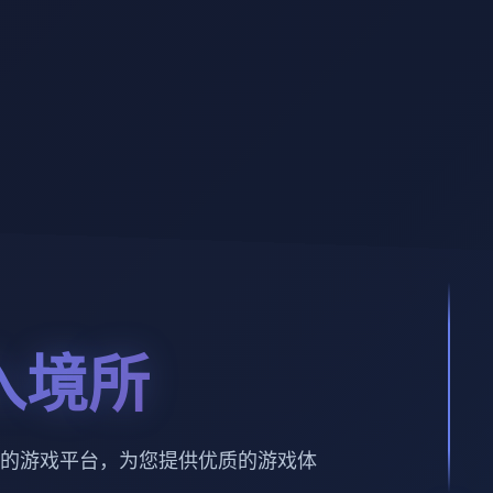
入境所
的游戏平台，为您提供优质的游戏体