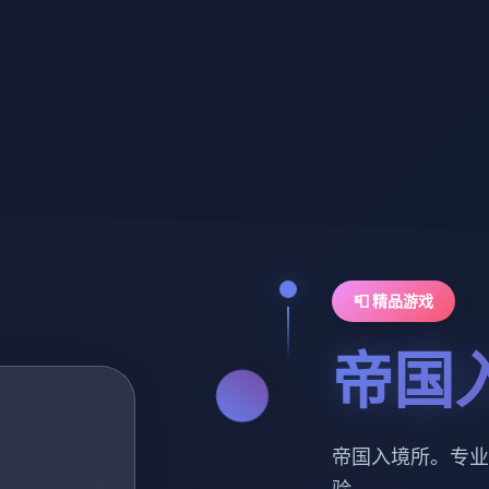
📮 精品游戏
帝国
帝国入境所。专业