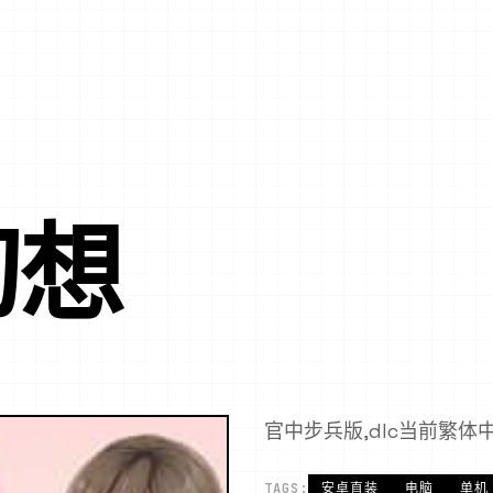
幻想
官中步兵版,dlc当前繁体
TAGS:
安卓直装
电脑
单机