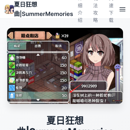
夏日狂想
细
法
速
介
攻
下
曲|SummerMemories
绍
略
载
夏日狂想