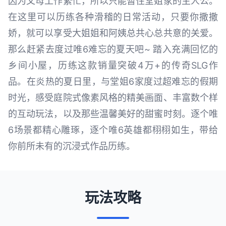
因为父母工作繁忙，所以只能暂住堂姐家的主人公。
在这里可以历练各种滑稽的日常活动，只要你撒撒
娇，就可以享受大姐姐和阿姨总共心总共意的关爱。
那么赶紧去度过唯6难忘的夏天吧~ 踏入充满回忆的
乡间小屋，历练这款销量突破4万+的传奇SLG作
品。在炎热的夏日里，与堂姐6家度过超难忘的假期
时光，感受庭院式像素风格的精美画面、丰富数个样
的互动玩法，以及那些温馨美好的甜蜜时刻。逐个唯
6场景都精心雕琢，逐个唯6英雄都栩栩如生，带给
你前所未有的沉浸式作品历练。
玩法攻略