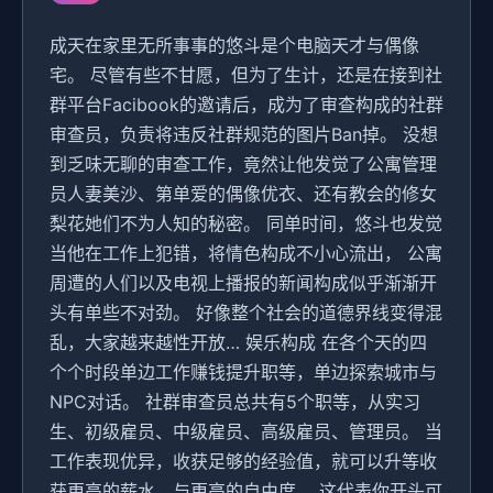
成天在家里无所事事的悠斗是个电脑天才与偶像
宅。 尽管有些不甘愿，但为了生计，还是在接到社
群平台Facibook的邀请后，成为了审查构成的社群
审查员，负责将违反社群规范的图片Ban掉。 没想
到乏味无聊的审查工作，竟然让他发觉了公寓管理
员人妻美沙、第单爱的偶像优衣、还有教会的修女
梨花她们不为人知的秘密。 同单时间，悠斗也发觉
当他在工作上犯错，将情色构成不小心流出， 公寓
周遭的人们以及电视上播报的新闻构成似乎渐渐开
头有单些不对劲。 好像整个社会的道德界线变得混
乱，大家越来越性开放… 娱乐构成 在各个天的四
个个时段单边工作赚钱提升职等，单边探索城市与
NPC对话。 社群审查员总共有5个职等，从实习
生、初级雇员、中级雇员、高级雇员、管理员。 当
工作表现优异，收获足够的经验值，就可以升等收
获更高的薪水，与更高的自由度。 这代表你开头可