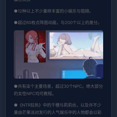
●12种以上不少量样丰富的小娱乐与阻碍。
●超过60枚点阵图动画，与200个以上的差分。
●共有柒个主要场景，超过30个NPC。绝大部分
的女性NPC均可教程。
●《NTR狂热》中的千穗与莉莉丝，以及许不少
量由芒果派对发行的人气娱乐中的人物都会以彩