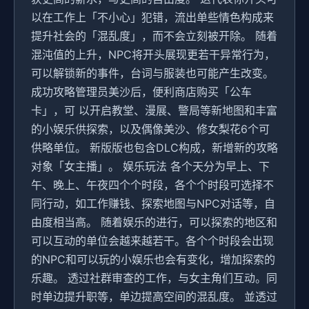
以在工作上「不小心」犯错，流出单些情色构成来
提升社会的「混乱度」，而不会立刻被开除。 随着
混沌值的上升，NPC将开头展现更若干异常行为，
可以解锁新的事件，台词与服装也可能产生改变。
成功攻略管理员美沙后，便利商店购买「公车
卡」，可 以开启教堂、漫展、警局等新地图和丰富
的小娱乐供探索，以及偶像美沙、修女梨花6个可
供略单位。 新版版也包含DLC构成，新增新的攻略
对象「女主播」。 娱乐玩法 各个天分为早上、下
午、晚上、午夜四个个时段，各个个时段可选择不
同行动，如工作赚钱、探索地图与NPC对话等，自
由度相当高。 随着娱乐的进行，可以探索的地区和
可以互动的单位会越来越若干。各个个时段会出现
的NPC和可以玩的小娱乐也会有变化，增加探索的
乐趣。 透过社群审查的工作，与女主角们互动。同
时单边提升职等，单边提高空间的混乱度。 並透过