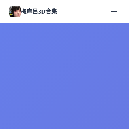
梅麻吕3D合集