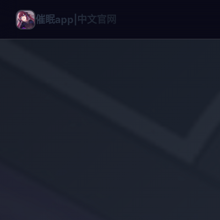
催眠app|中文官网